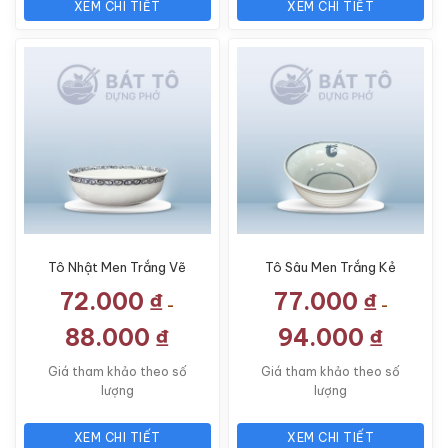
XEM CHI TIẾT
XEM CHI TIẾT
Tô Nhật Men Trắng Vẽ
Tô Sâu Men Trắng Kẻ
Hoa Dây TP-MTH07
Miệng TP-MTH10
72.000
₫
77.000
₫
-
-
88.000
₫
94.000
₫
Giá tham khảo theo số
Giá tham khảo theo số
lượng
lượng
XEM CHI TIẾT
XEM CHI TIẾT