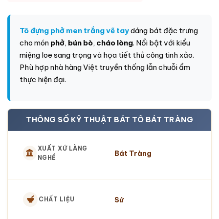
Tô đựng phở men trắng vẽ tay
dáng bát đặc trưng
cho món
phở
,
bún bò
,
cháo lòng
. Nổi bật với kiểu
miệng loe sang trọng và họa tiết thủ công tinh xảo.
Phù hợp nhà hàng Việt truyền thống lẫn chuỗi ẩm
thực hiện đại.
THÔNG SỐ KỸ THUẬT BÁT TÔ BÁT TRÀNG
XUẤT XỨ LÀNG
Bát Tràng
NGHỀ
Sứ
CHẤT LIỆU