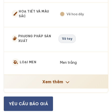
HOẠ TIẾT VÀ MÀU
Vẽ hoa dây
SẮC
PHƯƠNG PHÁP SẢN
Vẽ tay
XUẤT
Men trắng
LOẠI MEN
Xem thêm
YÊU CẦU BÁO GIÁ