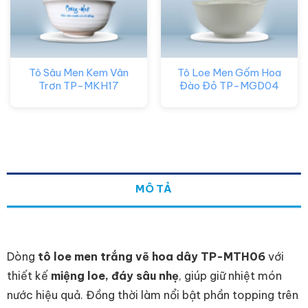
Tô Sâu Men Kem Vân
Tô Loe Men Gốm Hoa
Trơn TP-MKH17
Đào Đỏ TP-MGD04
MÔ TẢ
Dòng
tô loe men trắng vẽ hoa dây TP-MTH06
với
thiết kế
miệng loe, đáy sâu nhẹ
, giúp giữ nhiệt món
nước hiệu quả. Đồng thời làm nổi bật phần topping trên