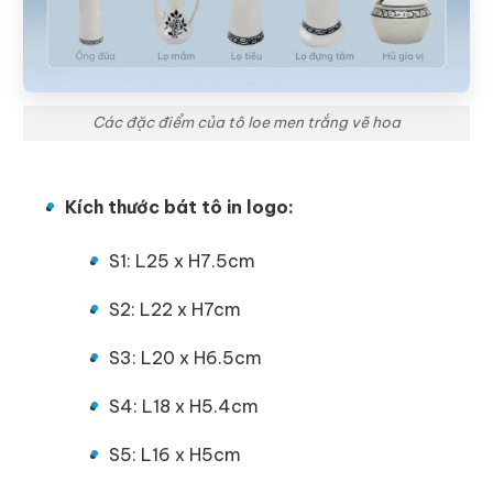
Các đặc điểm của tô loe men trắng vẽ hoa
Kích thước bát tô in logo:
S1: L25 x H7.5cm
S2: L22 x H7cm
S3: L20 x H6.5cm
S4: L18 x H5.4cm
S5: L16 x H5cm