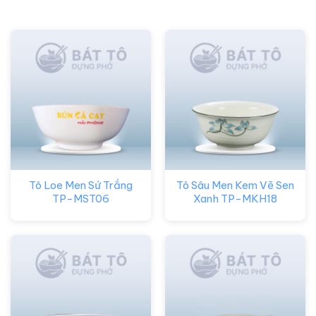
Tô Loe Men Sứ Trắng
Tô Sâu Men Kem Vẽ Sen
TP-MST06
Xanh TP-MKH18