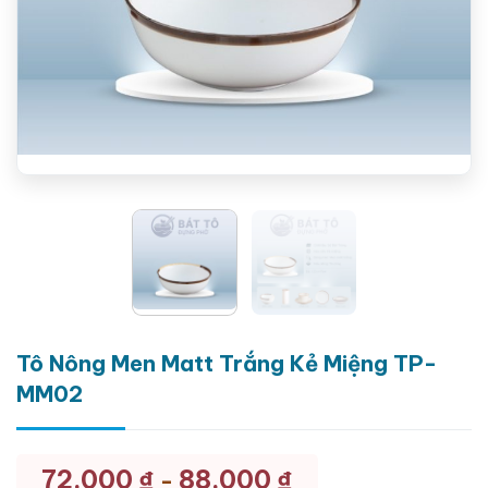
Tô Nông Men Matt Trắng Kẻ Miệng TP-
MM02
72.000
₫
88.000
₫
-