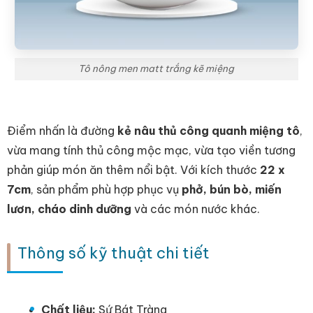
Tô nông men matt trắng kẽ miệng
Điểm nhấn là đường
kẻ nâu thủ công quanh miệng tô
,
vừa mang tính thủ công mộc mạc, vừa tạo viền tương
phản giúp món ăn thêm nổi bật. Với kích thước
22 x
7cm
, sản phẩm phù hợp phục vụ
phở, bún bò, miến
lươn, cháo dinh dưỡng
và các món nước khác.
Thông số kỹ thuật chi tiết
Chất liệu:
Sứ Bát Tràng