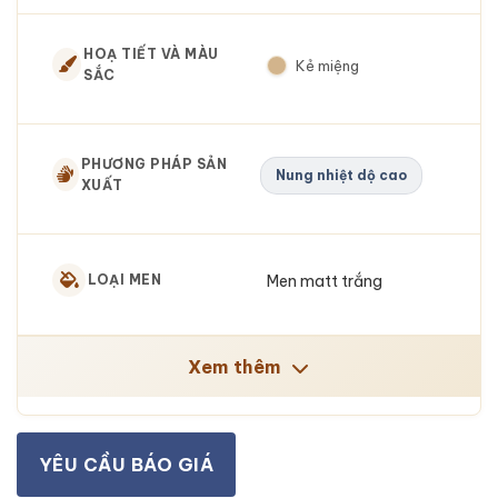
HOẠ TIẾT VÀ MÀU
Kẻ miệng
SẮC
PHƯƠNG PHÁP SẢN
Nung nhiệt dộ cao
XUẤT
Men matt trắng
LOẠI MEN
Xem thêm
YÊU CẦU BÁO GIÁ