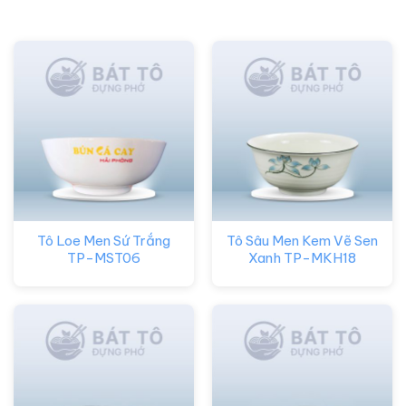
Tô Loe Men Sứ Trắng
Tô Sâu Men Kem Vẽ Sen
TP-MST06
Xanh TP-MKH18