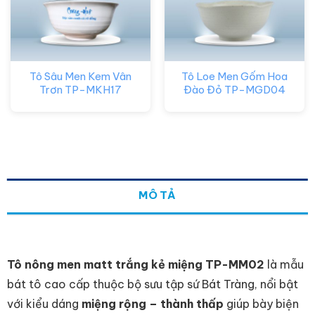
Tô Sâu Men Kem Vân
Tô Loe Men Gốm Hoa
Trơn TP-MKH17
Đào Đỏ TP-MGD04
MÔ TẢ
Tô nông men matt trắng kẻ miệng TP-MM02
là mẫu
bát tô cao cấp thuộc bộ sưu tập sứ Bát Tràng, nổi bật
với kiểu dáng
miệng rộng – thành thấp
giúp bày biện