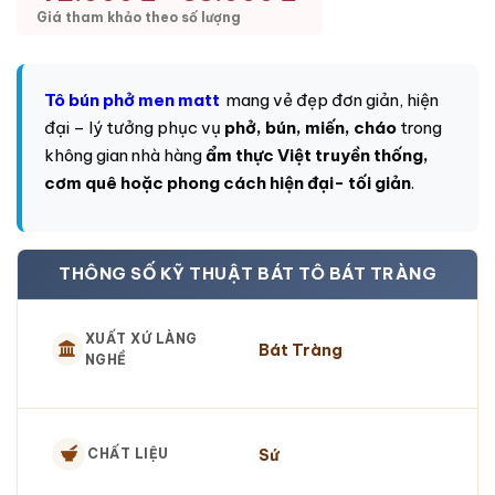
Giá tham khảo theo số lượng
Tô bún phở men matt
mang vẻ đẹp đơn giản, hiện
đại – lý tưởng phục vụ
phở, bún, miến, cháo
trong
không gian nhà hàng
ẩm thực Việt truyền thống,
cơm quê hoặc phong cách hiện đại- tối giản
.
THÔNG SỐ KỸ THUẬT BÁT TÔ BÁT TRÀNG
XUẤT XỨ LÀNG
Bát Tràng
NGHỀ
Sứ
CHẤT LIỆU