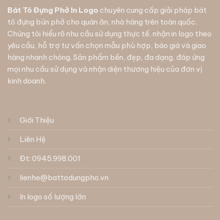
Bát Tô Đựng Phở In Logo
chuyên cung cấp giải pháp
bát
tô đựng bún phở
cho quán ăn, nhà hàng trên toàn quốc.
Chúng tôi hiểu rõ nhu cầu sử dụng thực tế, nhận in logo theo
yêu cầu, hỗ trợ tư vấn chọn mẫu phù hợp, báo giá và giao
hàng nhanh chóng. Sản phẩm bền, đẹp, đa dạng, đáp ứng
mọi nhu cầu sử dụng và nhận diện thương hiệu của đơn vị
kinh doanh.
Giới Thiệu
Liên Hệ
Đt: 0945.998.001
lienhe@battodungpho.vn
In logo số lượng lớn