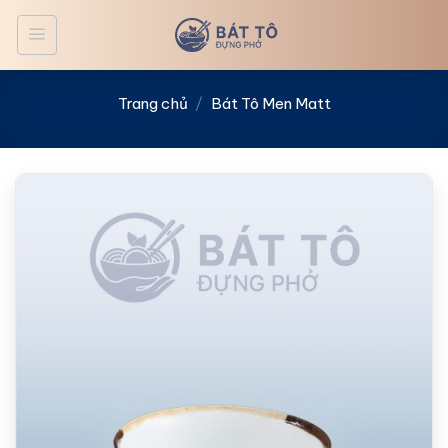
Bỏ
qua
nội
dung
Trang chủ
/
Bát Tô Men Matt