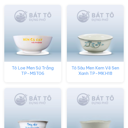
Tô Loe Men Sứ Trắng
Tô Sâu Men Kem Vẽ Sen
TP-MST06
Xanh TP-MKH18