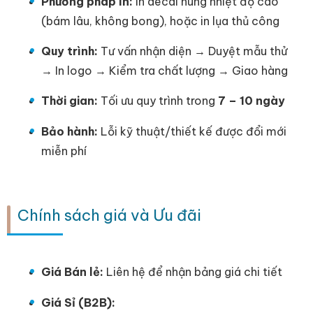
Phương pháp In:
In decal nung nhiệt độ cao
(bám lâu, không bong), hoặc in lụa thủ công
Quy trình:
Tư vấn nhận diện → Duyệt mẫu thử
→ In logo → Kiểm tra chất lượng → Giao hàng
Thời gian:
Tối ưu quy trình trong
7 – 10 ngày
Bảo hành:
Lỗi kỹ thuật/thiết kế được
đổi mới
miễn phí
Chính sách giá và Ưu đãi
Giá Bán lẻ:
Liên hệ để nhận bảng giá chi tiết
Giá Sỉ (B2B):