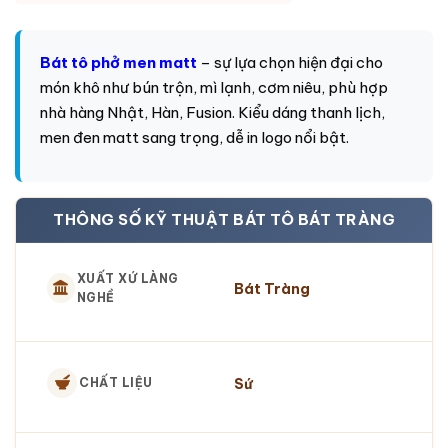
Bát tô phở men matt
– sự lựa chọn hiện đại cho
món khô như bún trộn, mì lạnh, cơm niêu, phù hợp
nhà hàng Nhật, Hàn, Fusion. Kiểu dáng thanh lịch,
men đen matt sang trọng, dễ in logo nổi bật.
THÔNG SỐ KỸ THUẬT BÁT TÔ BÁT TRÀNG
XUẤT XỨ LÀNG
Bát Tràng
NGHỀ
Sứ
CHẤT LIỆU