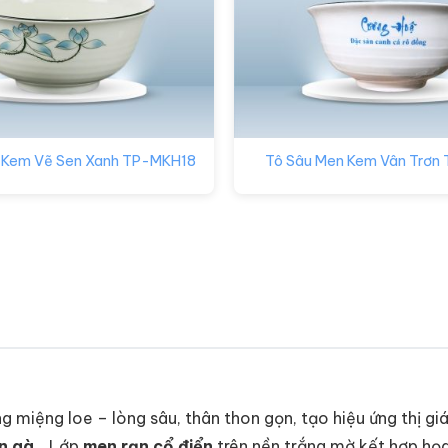
 Kem Vẽ Sen Xanh TP-MKH18
Tô Sâu Men Kem Vân Trơn
ng miệng loe – lòng sâu, thân thon gọn, tạo hiệu ứng thị gi
n gà
… Lớp
men rạn cổ điển
trên nền trắng mờ kết hợp họa