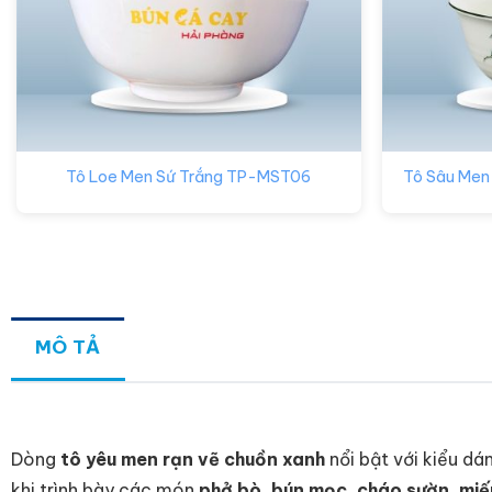
Tô Loe Men Sứ Trắng TP-MST06
Tô Sâu Men
MÔ TẢ
Dòng
tô yêu men rạn vẽ chuồn xanh
nổi bật với kiểu dá
khi trình bày các món
phở bò, bún mọc, cháo sườn, miế