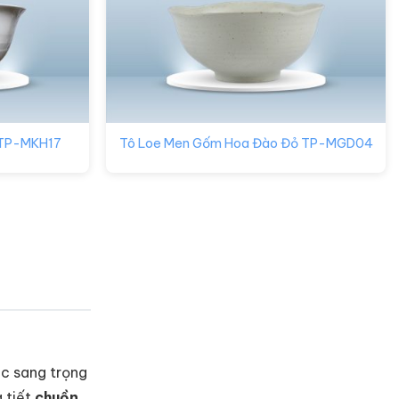
 TP-MKH17
Tô Loe Men Gốm Hoa Đào Đỏ TP-MGD04
ác sang trọng
 tiết
chuồn