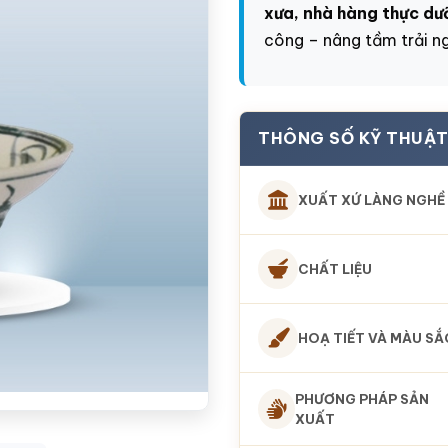
xưa, nhà hàng thực dư
công – nâng tầm trải n
THÔNG SỐ KỸ THUẬT
XUẤT XỨ LÀNG NGHỀ
CHẤT LIỆU
HOẠ TIẾT VÀ MÀU SẮ
PHƯƠNG PHÁP SẢN
XUẤT