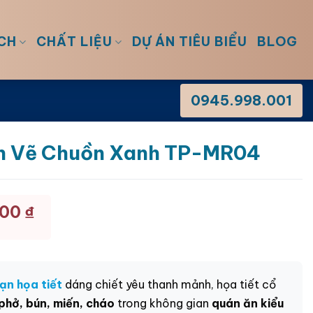
CH
CHẤT LIỆU
DỰ ÁN TIÊU BIỂU
BLOG
0945.998.001
ạn Vẽ Chuồn Xanh TP-MR04
000
₫
ạn họa tiết
dáng chiết yêu thanh mảnh, họa tiết cổ
phở, bún, miến, cháo
trong không gian
quán ăn kiểu