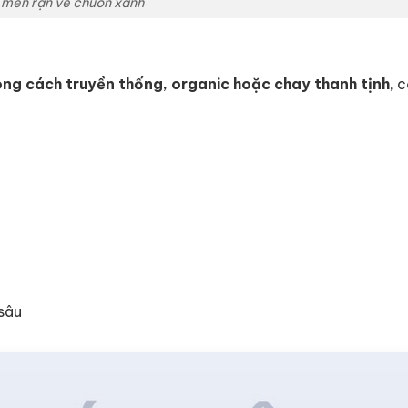
 men rạn vẽ chuồn xanh
ng cách truyền thống, organic hoặc chay thanh tịnh
, 
sâu